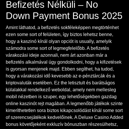
Befizetés Nélküli – No
Down Payment Bonus 2025
Amint láthatod, a befizetés sokféleképpen megtörténhet
ezen some sort of felületen, így biztos lehetsz benne,
hogy a kaszinó kínál olyan opciót is usually, amelyik
számodra some sort of legmegfelelőbb. A befizetés
várakozási ideje azonnali, nem árt azonban már a
befizetés alkalmával úgy gondolkodni, hogy a kifizetések
is gyorsan menjenek majd. Ebben segíthet, ha tudod,
hogy a várakozási idő kevesebb az e-pénztárcák és a
kriptovaluták esetében. Ez the letisztult és barátságos
külalakkal rendelkező weboldal, amely nem mellesleg
mobil nézetben is szuper, egy lehetőségekben gazdag
online kaszinót rejt magában. A legmenőbb játékok szinte
kimeríthetetlen sora biztos kikapcsolódást kínál some sort
of szerencsejátékok kedvelőinek. A Deluxe Casino Added
bonus követőjeként exkluzív bónuszban részesülhetsz,