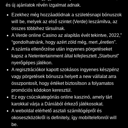
és új ajánlatok révén izgalmat adnak.
Ezekhez még hozzáadódnak a születésnapi bónuszok
will be, melyek az első szintet (Verde) leszámítva, az
összes többihez társulnak.
A Verde online Casino az alapítás évét tekintve, 2022,”
“gondolhatnánk, hogy azért zöld még, mert „éretlen”.
A számla ellenőrzése után ingyenes pörgetéseket
kapsz a Netentertainment által kifejlesztett „Starburst”
nyerőgépes játékon.
A regisztrációkor kapott szokásos ingyenes készpénz
vagy pörgetések bónusza helyett a new vállalat arra
összpontosít, hogy értéket biztosítson a folyamatos
promóciós kódokon keresztül.
Ez egy csúcskategóriás online kaszinó, amely tárt
karokkal várja a Dániából érkező játékosokat.
A weboldal elérhető asztali számítógépről és
okoseszközökről is definitely, így mobiltelefonról will
be.