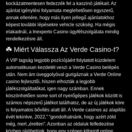
kockázatmentesen fedezzék fel a kaszinó játékait. Az
ajánlat igénylési folyamata meglehetősen egyszerű,
annak ellenére, hogy más ilyen jellegű ajánlatokhoz
képest további lépésekre vehicle szükség. Ha mégis
elakadnál, a Inexperto Casino ügyfélszolgálata mindig
rendelkezésre áll.
☘️ Miért Válassza Az Verde Casino-t?
A VIP tagság legjobb pozíciójáért folytatott küzdelem
automatikusan kezdetét veszi a Verde Casino belépés
után. Nem ám üveggolyóval gurigáznak a Verde Online
casino fejlesztői, hiszen elhozták a legjobb
játékszolgáltatókat, igen nagy számban. Ennek
köszönhetően some sort of nyerőgépes játékok között is
számos népszerű játékot találhatsz, de az új játékok köre
is folyamatos bővítés alatt áll. A Verde casinos az alapítás
évét tekintve, 2022,” “gondolhatnánk, hogy azért zöld
még, mert „éretlen”. Azonban az oldaluk felfedezése
közben rájöhetünk, hogy egy szépen kiforrott online