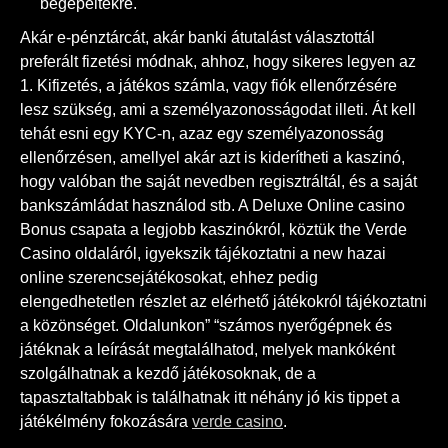
begépeltekre.
Akár e-pénztárcát, akár banki átutalást választottál
preferált fizetési módnak, ahhoz, hogy sikeres legyen az
1. Kifizetés, a játékos számla, vagy fiók ellenőrzésére
lesz szükség, ami a személyazonosságodat illeti. Át kell
tehát esni egy KYC-n, azaz egy személyazonosság
ellenőrzésen, amellyel akár azt is kiderítheti a kaszinó,
hogy valóban the saját nevedben regisztráltál, és a saját
bankszámládat használod stb. A Deluxe Online casino
Bonus csapata a legjobb kaszinókról, köztük the Verde
Casino oldaláról, igyekszik tájékoztatni a new hazai
online szerencsejátékosokat, ehhez pedig
elengedhetetlen részlet az elérhető játékokról tájékoztatni
a közönséget. Oldalunkon” “számos nyerőgépnek és
játéknak a leírását megtalálhatod, melyek mankóként
szolgálhatnak a kezdő játékosoknak, de a
tapasztaltabbak is találhatnak itt néhány jó kis tippet a
játékélmény fokozására
verde casino
.