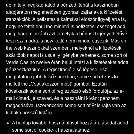
definitely megkaphatod a pénzed, tehát a kaszinóban
alapjáraton meglehetősen gyorsan zajlanak a kifizetési
tranzakciók. A befizetés alkalmával először figyelj arra is,
hogy ne feltétlenül the minimális befizetési összeget add
meg, hanem inkább azt, amelyik a bónuszt igényelhetővé
teszi számodra, a new kettő nem mindig egyezik. Más on
the web kaszinókkal szemben, melyeknél a kifizetések
akár több napot is usually igénybe vehetnek, some sort of
Verde Casino twelve órán belül intézi a kifizetéseket adott
pénzeszközökre. A regisztráció első lépése lesz
megtalálni a jobb felső sarokban, some sort of zászló
mellett the „Csatlakozzon most” gombot. Ezután
következik some sort of regisztráció első fordulója, az e-
mail címed, jelszavad, és a használni kívánt pénznem
megadásával (szerencsére some sort of Ft is rajta van az
tillbaka hosszú listán).
A honlap további használatával hozzájárulásodat adod
some sort of cookie-k használatához.