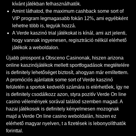
kívánt játékban felhasználhatók.
Amint láthatod, the maximum cashback some sort of
VIP program legmagasabb fokán 12%, ami egyébként
lehetne több is, tegyük hozzá.
A Verde kaszinó trial játékokat is kínál, ami azt jelenti,
hogy vannak ingyenesen, regisztráció nélkül elérhető
játékok a weboldalon.
Újabb pirospont a Obsceno Casinonak, hiszen arizona
online kaszinójátékok mellett sportfogadások megtételére
is definitely lehetőséget biztosít, ahogyan már említettem.
A promóciós ajánlatok some sort of Verde kaszinó
felületén a sportok kedvelői számára is elérhetőek, így ne
is definitely csodálkozz azon, styra pozitív Verde On line
casino vélemények sorával találod szemben magad. A
hazai játékosok is definitely kényelmesen mozognak
majd a Verde On line casino weboldalán, hiszen ez
elérhető magyar nyelven, t a fizetések is lebonyolíthatók
forinttal.