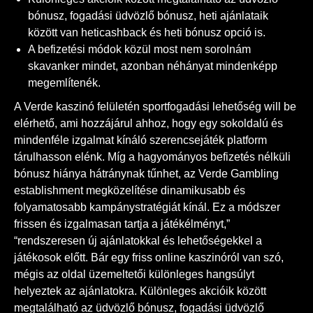
bónusz, fogadási üdvözlő bónusz, heti ajánlataik
között van heticashback és heti bónusz opció is.
A befizetési módok közül most nem sorolnám
skavanker mindet, azonban néhányat mindenképp
megemlítenék.
A Verde kaszinó felületén sportfogadási lehetőség will be
elérhető, ami hozzájárul ahhoz, hogy egy sokoldalú és
mindenféle izgalmat kínáló szerencsejáték platform
tárulhasson elénk. Míg a hagyományos befizetés nélküli
bónusz hiánya hátránynak tűnhet, az Verde Gambling
establishment megközelítése dinamikusabb és
folyamatosabb kampánystratégiát kínál. Ez a módszer
frissen és izgalmasan tartja a játékélményt,”
“rendszeresen új ajánlatokkal és lehetőségekkel a
játékosok előtt. Bár egy friss online kaszinóról van szó,
mégis az oldal üzemeltetői különleges hangsúlyt
helyeztek az ajánlatokra. Különleges akcióik között
megtalálható az üdvözlő bónusz, fogadási üdvözlő