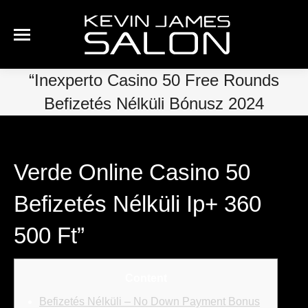
“Inexperto Casino 50 Free Rounds
Befizetés Nélküli Bónusz 2024
Verde Online Casino 50
Befizetés Nélküli Ip+ 360
500 Ft”
Content
Befizetés Nélküli – No Down Payment Bonus