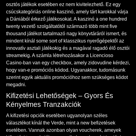
osztós játékok esetében ez nem kivitelezhető. Ez egy
csúcskategóriás online kaszinó, amely tárt karokkal várja
a Dániából érkező játékosokat. A kaszinó a one hundred
twenty vezető szolgáltatótól származó több mint five
thousand játékot tartalmazó nagy könyvtáráról ismert, és
mindent kínál some sort of klasszikus nyerőgépektől az
innovatív asztali játékokig és a magával ragadó élő osztói
streamekig. A számla létrehozásakor a Licencioso
Casino-ban van egy checkbox, amely zidovudine kérdezi,
hogy van-e promóciós kódod. Ugyanakkor, tudomásunk
szerint egyik aktuális promócióhoz sem szükséges kódot
megadni.
Kifizetési Lehetőségek – Gyors És
Kényelmes Tranzakciók
A kifizetési opciók esetében ugyanolyan széles
választékot kínál the Verde, mint a new befizetések
esetében. Vannak azonban olyan voucherek, ameyek