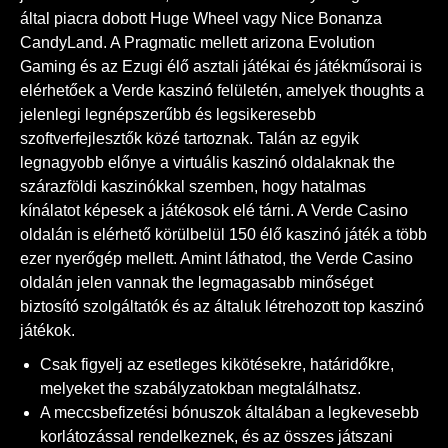
által piacra dobott Huge Wheel vagy Nice Bonanza
CandyLand. A Pragmatic mellett arizona Evolution
Gaming és az Ezugi élő asztali játékai és játékműsorai is
elérhetőek a Verde kaszinó felületén, amelyek thoughts a
jelenlegi legnépszerűbb és legsikeresebb
szoftverfejlesztők közé tartoznak. Talán az egyik
legnagyobb előnye a virtuális kaszinó oldalaknak the
szárazföldi kaszinókkal szemben, hogy hatalmas
kínálatot képesek a játékosok elé tárni. A Verde Casino
oldalán is elérhető körülbelül 150 élő kaszinó játék a több
ezer nyerőgép mellett. Amint láthatod, the Verde Casino
oldalán jelen vannak the legmagasabb minőséget
biztosító szolgáltatók és az általuk létrehozott top kaszinó
játékok.
Csak figyelj az esetleges kikötésekre, határidőkre,
melyeket the szabályzatokban megtalálhatsz.
A meccsbefizetési bónuszok általában a legkevesebb
korlátozással rendelkeznek, és az összes játszani