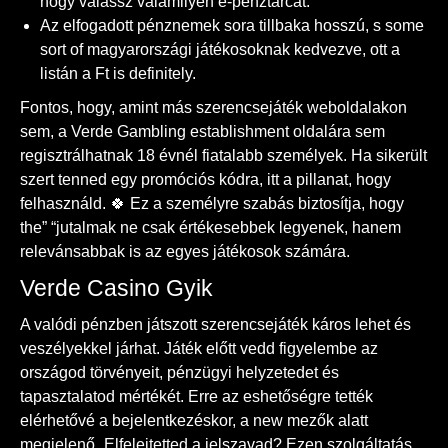
hogy válassz valamilyen e-pénztárcát.
Az elfogadott pénznemek sora tillbaka hosszú, s some
sort of magyarországi játékosoknak kedvezve, ott a
listán a Ft is definitely.
Fontos, hogy, amint más szerencsejáték weboldalakon
sem, a Verde Gambling establishment oldalára sem
regisztrálhatnak 18 évnél fiatalabb személyek. Ha sikerült
szert tenned egy promóciós kódra, itt a pillanat, hogy
felhasználd. 🍀 Ez a személyre szabás biztosítja, hogy
the” “jutalmak ne csak értékesebbek legyenek, hanem
relevánsabbak is az egyes játékosok számára.
Verde Casino Gyik
A valódi pénzben játszott szerencsejáték káros lehet és
veszélyekkel járhat. Játék előtt vedd figyelembe az
országod törvényeit, pénzügyi helyzetedet és
tapasztalatod mértékét. Erre az eshetőségre tették
elérhetővé a bejelentkezéskor, a new mezők alatt
megjelenő „Elfelejtetted a jelszavad? Ezen szolgáltatás