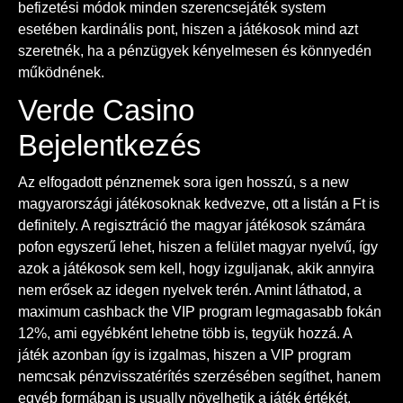
befizetési módok minden szerencsejáték system
esetében kardinális pont, hiszen a játékosok mind azt
szeretnék, ha a pénzügyek kényelmesen és könnyedén
működnének.
Verde Casino
Bejelentkezés
Az elfogadott pénznemek sora igen hosszú, s a new
magyarországi játékosoknak kedvezve, ott a listán a Ft is
definitely. A regisztráció the magyar játékosok számára
pofon egyszerű lehet, hiszen a felület magyar nyelvű, így
azok a játékosok sem kell, hogy izguljanak, akik annyira
nem erősek az idegen nyelvek terén. Amint láthatod, a
maximum cashback the VIP program legmagasabb fokán
12%, ami egyébként lehetne több is, tegyük hozzá. A
játék azonban így is izgalmas, hiszen a VIP program
nemcsak pénzvisszatérítés szerzésében segíthet, hanem
egyéb formában is usually növelhetik a játék értékét,