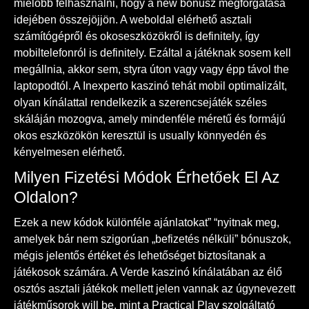
mielőbb felhasználni, hogy a new bónusz megforgatása
idejében összejöjjön. A weboldal elérhető asztali
számítógépről és okoseszközökről is definitely, így
mobiltelefonról is definitely. Ezáltal a játéknak sosem kell
megállnia, akkor sem, styra úton vagy vagy épp távol the
laptopodtól. A Inexperto kaszinó tehát mobil optimalizált,
olyan kínálattal rendelkezik a szerencsejáték széles
skáláján mozogva, amely mindenféle méretű és formájú
okos eszközökön keresztül is usually könnyedén és
kényelmesen elérhető.
Milyen Fizetési Módok Érhetőek El Az
Oldalon?
Ezek a new kódok különféle ajánlatokat” “nyitnak meg,
amelyek bár nem szigorúan „befizetés nélküli” bónuszok,
mégis jelentős értéket és lehetőséget biztosítanak a
játékosok számára. A Verde kaszinó kínálatában az élő
osztós asztali játékok mellett jelen vannak az úgynevezett
játékműsorok will be, mint a Practical Play szolgáltató