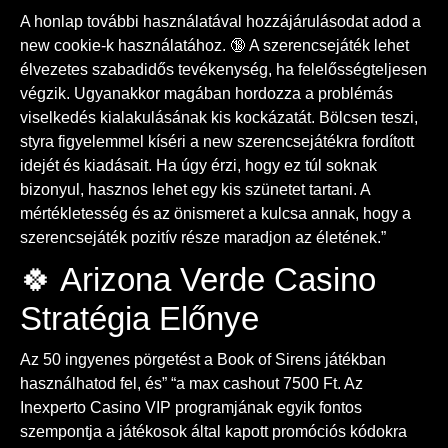
A honlap további használatával hozzájárulásodat adod a
new cookie-k használatához. 🔞 A szerencsejáték lehet
élvezetes szabadidős tevékenység, ha felelősségteljesen
végzik. Ugyanakkor magában hordozza a problémás
viselkedés kialakulásának kis kockázatát. Bölcsen teszi,
styra figyelemmel kíséri a new szerencsejátékra fordított
idejét és kiadásait. Ha úgy érzi, hogy ez túl soknak
bizonyul, hasznos lehet egy kis szünetet tartani. A
mértékletesség és az önismeret a kulcsa annak, hogy a
szerencsejáték pozitív része maradjon az életének.”
🍀 Arizona Verde Casino
Stratégia Előnye
Az 50 ingyenes pörgetést a Book of Sirens játékban
használhatod fel, és” “a max cashout 7500 Ft. Az
Inexperto Casino VIP programjának egyik fontos
szempontja a játékosok által kapott promóciós kódokra