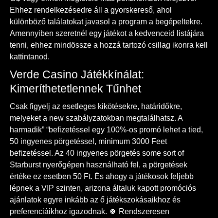
Ehhez rendelkezésedre áll a gyorskereső, ahol
különböző találatokat javasol a program a begépeltekre.
Amennyiben szeretnél egy játékot a kedvenceid listájára
tenni, ehhez mindössze a hozzá tartozó csillag ikonra kell
kattintanod.
Verde Casino Játékkínálat:
Kimeríthetetlennek Tűnhet
Csak figyelj az esetleges kikötésekre, határidőkre,
melyeket a new szabályzatokban megtalálhatsz. A
harmadik” “befizetéssel egy 100%-os promó lehet a tied,
50 ingyenes pörgetéssel, minimum 3000 Feet
befizetéssel. Az 40 ingyenes pörgetés some sort of
Starburst nyerőgépen használható fel, a pörgetések
értéke ez esetben 50 Ft. És ahogy a játékosok feljebb
lépnek a VIP szinten, arizona általuk kapott promóciós
ajánlatok egyre inkább az ő játékszokásaikhoz és
preferenciáikhoz igazodnak. 🍀 Rendszeresen