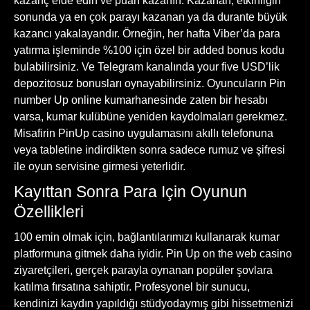
kazanç elde edin ve puan kazanın. Kazanan, etkinliğin
sonunda ya en çok parayı kazanan ya da durante büyük
kazancı yakalayandır. Örneğin, her hafta Viber’da para
yatırma işleminde %100 için özel bir added bonus kodu
bulabilirsiniz. Ve Telegram kanalında your five USD’lik
depozitosuz bonusları oynayabilirsiniz. Oyuncuların Pin
number Up online kumarhanesinde zaten bir hesabı
varsa, kumar kulübüne yeniden kaydolmaları gerekmez.
Misafirin PinUp casino uygulamasını akıllı telefonuna
veya tabletine indirdikten sonra sadece rumuz ve şifresi
ile oyun servisine girmesi yeterlidir.
Kayıttan Sonra Para Için Oyunun
Özellikleri
100 emin olmak için, bağlantılarımızı kullanarak kumar
platformuna gitmek daha iyidir. Pin Up on the web casino
ziyaretçileri, gerçek parayla oynanan popüler şovlara
katılma fırsatına sahiptir. Profesyonel bir sunucu,
kendinizi kaydın yapıldığı stüdyodaymış gibi hissetmenizi