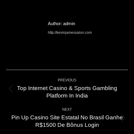
Author:
admin
http://kevinjamessalon.com
Post
PREVIOUS
navigation
Top Internet Casino & Sports Gambling
Previous
Platform In India
post:
NEXT
Pin Up Casino Site Estatal No Brasil Ganhe
Next
R$1500 De Bônus Login
post: