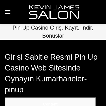
Pin Up Casino Giriş, Kayıt, Indir,
Bonuslar
Girişi Sabitle Resmi Pin Up
Casino Web Sitesinde
Oynayın Kumarhaneler-
pinup
Content