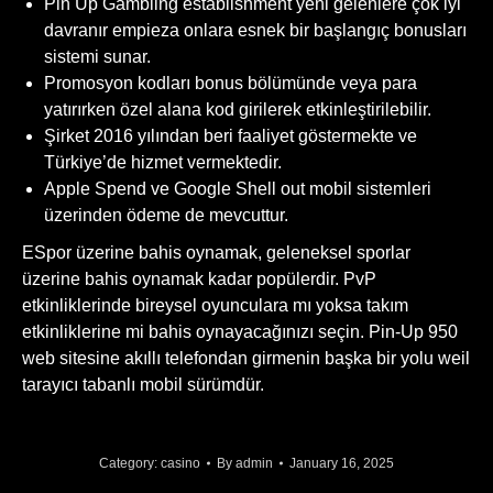
Pin Up Gambling establishment yeni gelenlere çok iyi
davranır empieza onlara esnek bir başlangıç bonusları
sistemi sunar.
Promosyon kodları bonus bölümünde veya para
yatırırken özel alana kod girilerek etkinleştirilebilir.
Şirket 2016 yılından beri faaliyet göstermekte ve
Türkiye’de hizmet vermektedir.
Apple Spend ve Google Shell out mobil sistemleri
üzerinden ödeme de mevcuttur.
ESpor üzerine bahis oynamak, geleneksel sporlar
üzerine bahis oynamak kadar popülerdir. PvP
etkinliklerinde bireysel oyunculara mı yoksa takım
etkinliklerine mi bahis oynayacağınızı seçin. Pin-Up 950
web sitesine akıllı telefondan girmenin başka bir yolu weil
tarayıcı tabanlı mobil sürümdür.
Category:
casino
By
admin
January 16, 2025