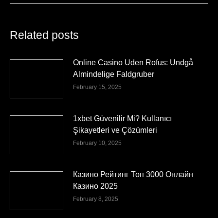
Related posts
Online Casino Uden Rofus: Undgå
Almindelige Faldgruber
February 15, 2025
1xbet Güvenilir Mi? Kullanıcı
Şikayetleri ve Çözümleri
February 10, 2025
Казино Рейтинг Топ 3000 Онлайн
Казино 2025
February 8, 2025