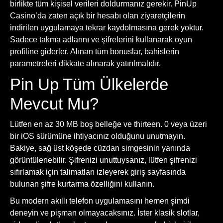
birlikte tüm kişisel verileri doldurmanız gerekir. PinUp
Casino’da zaten açık bir hesabı olan ziyaretçilerin
indirilen uygulamaya tekrar kaydolmasına gerek yoktur.
Sadece takma adlarını ve şifrelerini kullanarak oyun
profiline giderler. Alınan tüm bonuslar, bahislerin
parametreleri dikkate alınarak yatırılmalıdır.
Pin Up Tüm Ülkelerde
Mevcut Mu?
Lütfen en az 30 MB boş belleğe ve thirteen. 0 veya üzeri
bir iOS sürümüne ihtiyacınız olduğunu unutmayın.
Bakiye, sağ üst köşede cüzdan simgesinin yanında
görüntülenebilir. Şifrenizi unuttuysanız, lütfen şifrenizi
sıfırlamak için talimatları izleyerek giriş sayfasında
bulunan şifre kurtarma özelliğini kullanın.
Bu modern akıllı telefon uygulamasını hemen şimdi
deneyin ve pişman olmayacaksınız. İster klasik slotlar,