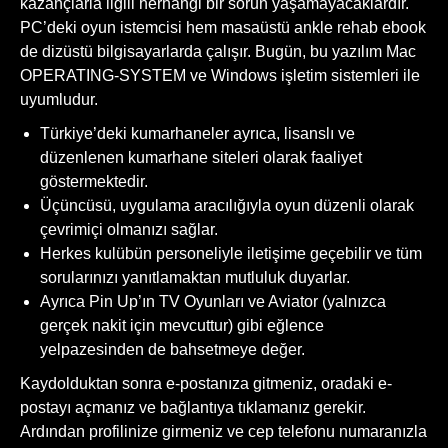
kazançlarla ilgili herhangi bir sorun yaşamayacaklardır.
PC’deki oyun istemcisi hem masaüstü ankle rehab ebook
de dizüstü bilgisayarlarda çalışır. Bugün, bu yazılım Mac
OPERATING-SYSTEM ve Windows işletim sistemleri ile
uyumludur.
Türkiye’deki kumarhaneler ayrıca, lisanslı ve
düzenlenen kumarhane siteleri olarak faaliyet
göstermektedir.
Üçüncüsü, uygulama aracılığıyla oyun düzenli olarak
çevrimiçi olmanızı sağlar.
Herkes kulübün personeliyle iletişime geçebilir ve tüm
sorularınızı yanıtlamaktan mutluluk duyarlar.
Ayrıca Pin Up’ın TV Oyunları ve Aviator (yalnızca
gerçek nakit için mevcuttur) gibi eğlence
yelpazesinden de bahsetmeye değer.
Kaydolduktan sonra e-postanıza gitmeniz, oradaki e-
postayı açmanız ve bağlantıya tıklamanız gerekir.
Ardından profilinize girmeniz ve cep telefonu numaranızla