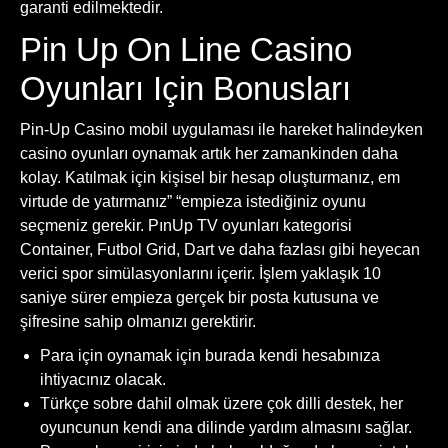
garanti edilmektedir.
Pin Up On Line Casino
Oyunları Için Bonusları
Pin-Up Casino mobil uygulaması ile hareket halindeyken
casino oyunları oynamak artık her zamankinden daha
kolay. Katılmak için kişisel bir hesap oluşturmanız, em
virtude de yatırmanız” “empieza istediğiniz oyunu
seçmeniz gerekir. PınUp TV oyunları kategorisi
Container, Futbol Grid, Dart ve daha fazlası gibi heyecan
verici spor simülasyonlarını içerir. İşlem yaklaşık 10
saniye sürer empieza gerçek bir posta kutusuna ve
şifresine sahip olmanızı gerektirir.
Para için oynamak için burada kendi hesabınıza
ihtiyacınız olacak.
Türkçe sobre dahil olmak üzere çok dilli destek, her
oyuncunun kendi ana dilinde yardım almasını sağlar.