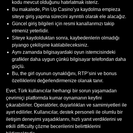
kodu mevcut olduğunu hatırlatmak isteriz.
Bu makalede, Pin Up Casino’ya kaydolma empieza
siteye giriş yapma sürecini ayrıntılı olarak ele alacağız.
Güncel giriş bilgileri için resmi kanallarımızı takip
etmeniz yeterlidir.
Siteye kaydolduktan sonra, kaybedenlerin olmadığı
piyango çekilişine katılabileceksiniz.
Aynı zamanda bilgisayardaki oyun istemcisindeki
grafikler daha uygun çünkü bilgisayar telefondan daha
güçlü.
Bu, the girl oyunun oynaklığını, RTP’sini ve bonus
özelliklerini değerlendirmenize olanak tanır.
Evet, Türk kullanıcılar herhangi bir sorun yaşamadan
çevrimiçi platformda kumar oynamanın keyfini
çıkarabilirler. Operatörler, duyarlılıkları ve samimiyetleri ile
ayırt edilirler. Kullanıcılar, destek personeli ile olumlu bir
iletişim deneyimi yaşadıklarını, hızlı yanıt verdiklerini ve
etkili difficulty çözme becerilerini belirttiklerini