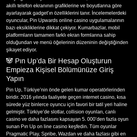
akıllı telefon ekranının grafiklerine ve boyutlarına göre
ayarlayarak gadget’ın özelliklerini tanır. İncelemelerdeki
oyuncular, Pin Upwards online casino uygulamalarının
bazı eksikliklerine dikkat çekiyor. Kumarbazlar, mobil
platformların tamamen farklı ekran formlarına sahip
olduğundan ve menü öğelerinin düzeninin değiştiğinden
şikayet ediyor.
🐼 Pın Up’da Bir Hesap Oluşturun
Empieza Kişisel Bölümünüze Giriş
Yapın
Pin Up, Türkiye’nin önde gelen kumar operatörlerinden
biridir. 2016 yılında faaliyete geçen internet casino, kısa
sürede yüz binlerce oyuncu için favori bir tatil yeri haline
gelmiştir. Türkiye’de slotlar, collision oyunları, canlı
casino ve daha fazlasını kapsayan 5. 000’den fazla oyun
sunan Pın Up on line casino keşfedin. Tüm oyunlar
Pragmatic Play, Spribe, Wazdan ve daha fazlası gibi en