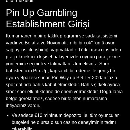
bildirmektedir.
Pin Up Gambling
Establishment Girişi
Kumarhanenin bir ortaklık programı ve sadakat sistemi
vardır ve Belatra ve Novomatic gibi birçok” “ünlü oyun
sağlayıcısı ile işbirliği yapmaktadır. Türk Lirası cinsinden
pra çekmek için kişisel bakiyenizden uygun para çekme
yöntemini seçmeli ve talimatları izlemelisiniz. Spor
bahisleri için Pin-Up, kapsamlı bir ödeme ile geniş bir
oyun yelpazesi sunar. Pin Way up Bet TR 30’dan fazla
spor dalında bahis kabul etmektedir. Bahis şirketi ayrıca
siber spor etkinliklerine de önem vermektedir. Doğrulama
belge gerektirmez, sadece bir telefon numarasına
ihtiyacınız vardır.
Ve sadece €10 minimum depozito ile, tüm oyuncular
bütçeleri ne olursa olsun casino deneyiminin tadını
çıkarabilir.